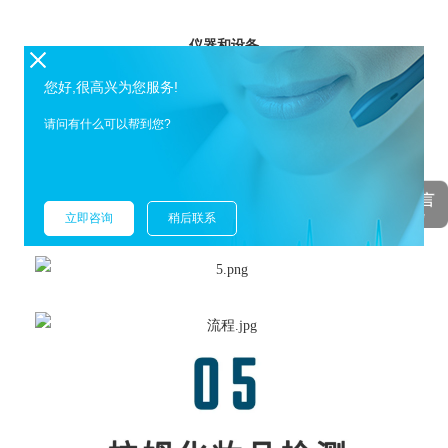
仪器和设备
4.1 精密酸度计（精度 0.01）。
您好,很高兴为您服务!
4.2 复合电极。
请问有什么可以帮到您?
4.3 磁力搅拌器。
4.4 天平。
4.5 高速离心机。
4.6 超声波清洗器，可控制温度至80℃。
立即咨询
稍后联系