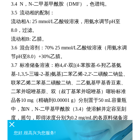
3.4 N，N-二甲基甲酰胺（DMF），色谱纯。
3.5 流动相的配制：
流动相A: 25 mmol/L乙酸铵溶液，用氨水调节pH至
8.0，过滤。
流动相B: 乙腈。
3.6 混合溶剂：70% 25 mmol/L乙酸铵溶液（用氨水调
节pH至8.0）+30%乙腈。
3.7 标准储备溶液：称4,4'-双[(4-苯胺基-6-羟乙基氨
基-1,3,5-三嗪-2-基)氨基]二苯乙烯-2,2'-二磺酸二钠盐、
联苯乙烯二苯基二磺酸二钠、二乙氨基甲基香豆素、
二苯并噁唑基萘、双（叔丁基苯并噁唑基）噻吩标准
品各10 mg（精确到0.00001 g）分别置于50 mL容量瓶
中，加N，N-二甲基甲酰胺（3.4）使溶解并定容至刻
度，摇匀，即得浓度分别为0.2 mg/mL的各原料储备溶
液。储备溶液避光保存于0 ℃-4 ℃冰箱中，应于2天内
您好,很高兴为您服务!
使用。