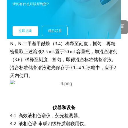
分别精密量取4,4'-双[(4-苯胺基-6-羟乙基氨基-1,3,5-三
请问有什么可以帮到您?
嗪-2-基)氨基]二苯乙烯-2,2'-二磺酸二钠盐储备溶液
5.00 mL、联苯乙烯二苯基二磺酸二钠、二乙氨基甲基
香豆素、二苯并噁唑基萘、双（叔丁基苯并噁唑基）
立即咨询
稍后联系
噻吩储备溶液各0.50 mL置于同一100 mL容量瓶中，加
N，N-二甲基甲酰胺（3.4）稀释至刻度，摇匀，再精
密量取上述溶液2.5 mL置于50 mL容量瓶，加混合溶剂
（3.6）稀释至刻度，摇匀，即得混合标准储备溶液。
混合标准储备溶液避光保存于0 ℃-4 ℃冰箱中，应于2
天内使用。
仪器和设备
4.1 高效液相色谱仪，荧光检测器。
4.2 液相色谱-串联四级杆质谱联用仪。