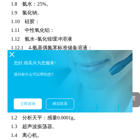
1.8 氨水：25%。
1.9 氯化钠。
1.10 硅胶：
1.11 中性氧化铝：
1.12 氨水–氯化铵缓冲溶液
1.12.1 4-氨基偶氮苯标准储备溶液：
1.12.2 联苯胺标准储备溶液：
您好,很高兴为您服务!
1.12.3 混合标准中间溶液：
1.12.4混合标准工作液。
请问有什么可以帮到您?
仪器和设备
立即咨询
稍后联系
1.1 气相色谱-质谱仪。
1.2 分析天平：感量0.0001g。
1.3 超声波振荡器。
1.4 离心机。