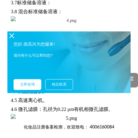
3.7标准储备溶液：
3.8 混合标准储备溶液：
化妆品注册备案检测
，欢迎致电：
4006160084
您好,很高兴为您服务!
仪器和设备
请问有什么可以帮到您?
4.1 高效液相色谱-三重四极杆质谱联用仪。
4.2 分析天平：感量0.0001 g和0.00001 g。
4.3 超声波清洗器。
立即咨询
稍后联系
4.4 涡旋混合仪。
4.5 高速离心机。
4.6 微孔滤膜：孔径为0.22 μm有机相微孔滤膜。
化妆品注册备案检测
，欢迎致电：
4006160084