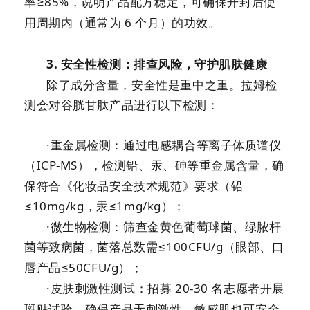
率≥
85%
，说明产品配方稳定，可确保开封后使
用周期内（通常为
6
个月）的功效。
3.
安全性检测：排查风险，守护肌肤健康
除了成分含量，安全性是重中之重。拉姆检
测会对谷胱甘肽产品进行以下检测：
·重金属检测：通过电感耦合等离子体质谱仪
（
ICP-MS
），检测铅、汞、砷等重金属含量，确
保符合《化妆品安全技术规范》要求（铅
≤
10mg/kg
，汞≤
1mg/kg
）；
·微生物检测：筛查金黄色葡萄球菌、绿脓杆
菌等致病菌，菌落总数需≤
100CFU/g
（眼部、口
唇产品≤
50CFU/g
）；
·皮肤刺激性测试：招募
20-30
名志愿者开展
斑贴试验，确保产品无刺激性，敏感肌也可安全