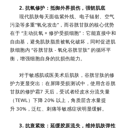
2.
抗氧修护：抵御外界损伤，强韧肌底
现代肌肤每天面临紫外线、
电子辐射
、空气
污染等多重
“氧化攻击”，而谷胱甘肽的核心优势
在于 “主动抗氧
+
修护受损细胞”：它能直接中和
自由基，避免肌肤脂质被氧化破坏，同时促进肌
肤细胞内 “谷胱甘肽
-
氧化谷胱甘肽” 的循环平
衡，增强细胞自身的抗损伤能力。
对于敏感肌或医美术后肌肤，谷胱甘肽的修
护力更显突出：在屏障受损测试中，使用含谷胱
甘肽的修护霜
7
天后，受试者经皮水分流失量
（
TEWL
）下降
20%
以上，角质层含水量提
升
30%
，泛红、刺痛等敏感症状明显缓解。
3.
抗衰紧致：延缓胶原流失，维持肌肤弹性