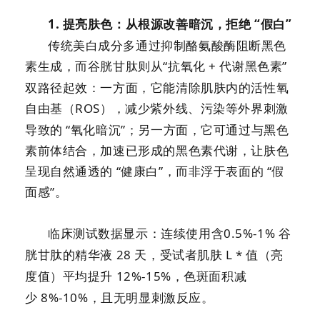
1.
提亮肤色：从根源改善暗沉，拒绝 “假白”
传统美白成分多通过抑制
酪氨酸酶
阻断黑色
素生成，而谷胱甘肽则从
“抗氧化
+
代谢黑色素”
双路径起效：一方面，它能清除肌肤内的活性氧
自由基（
ROS
），减少紫外线、污染等外界刺激
导致的 “氧化暗沉”；另一方面，它可通过与黑色
素前体结合，加速已形成的黑色素代谢，让肤色
呈现自然通透的 “健康白”，而非浮于表面的 “假
面感”。
临床测试数据显示：连续使用含
0.5%-1%
谷
胱甘肽的精华液
28
天，受试者肌肤
L *
值（亮
度值）平均提升
12%-15%
，色斑面积减
少
8%-10%
，且无明显刺激反应。