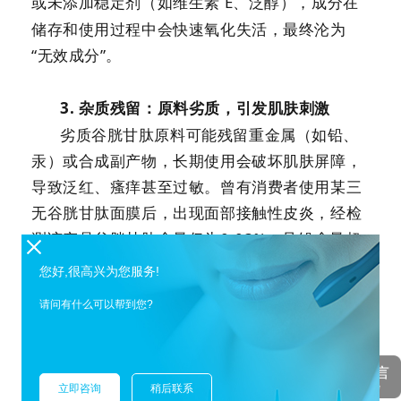
或未添加稳定剂（如维生素
E
、泛醇），成分在
储存和使用过程中会快速氧化失活，最终沦为
“无效成分”。
3.
杂质残留：原料劣质，引发肌肤刺激
劣质谷胱甘肽原料可能残留重金属（如铅、
汞）或合成副产物，长期使用会破坏肌肤屏障，
导致泛红、瘙痒甚至过敏。曾有消费者使用某三
无谷胱甘肽面膜后，出现面部接触性皮炎，经检
测该产品谷胱甘肽含量仅为
0.03%
，且铅含量超
标
5
倍。
您好,很高兴为您服务!
请问有什么可以帮到您?
立即咨询
稍后联系
拉姆检测化妆品联合实验室，欢迎来电咨询：4006160084