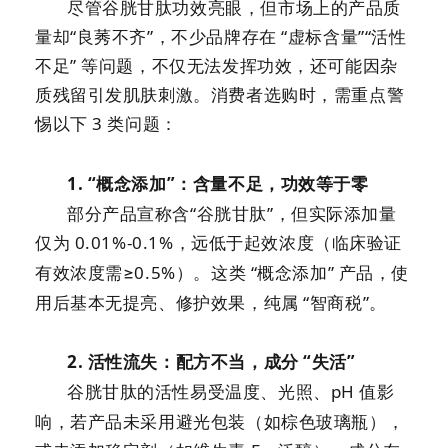
尽管谷胱甘肽功效亮眼，但市场上的产品质
量却
“良莠不齐”，不少品牌存在 “虚标含量”“活性
不足” 等问题，不仅无法发挥功效，还可能因杂
质残留引发肌肤刺激。消费者选购时，需重点警
惕以下
3
类问题：
1.
“概念添加”：含量不足，功效等于零
部分产品宣称含
“谷胱甘肽”，但实际添加量
仅为
0.01%-0.1%
，远低于起效浓度（临床验证
有效浓度需≥
0.5%
）。这类 “概念添加” 产品，使
用后基本无提亮、修护效果，纯属 “智商税”。
2.
活性流失：配方不当，成分 “失活”
谷胱甘肽的活性易受温度、光照、
pH
值影
响，若产品未采用避光包装（如棕色玻璃瓶），